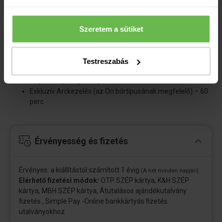
Az utalvány tartalma
Szeretem a sütiket
Az utalvány 1 felnőtt részére szól
A szálloda wellness részlegének és fitness termének
használata
Testreszabás
Testmasszázs – 60 perc
Teljes testpeelig – 20 perc
Exkluzív Arckezelés (az Ön bőrtípusának megfelelő) – 60
perc
Érvényesség és fizetés
Érvényes: a kiállítástól számított 1 évig
(A hét minden napján)
Elérhető fizetési módok:
OTP SZÉP kártya, K&H SZÉP
kártya, MBH SZÉP kártya, Átutalásos ajándékutalvány
fizetés , Simple Pay -Online bankkártyás fizetés
utalványokhoz