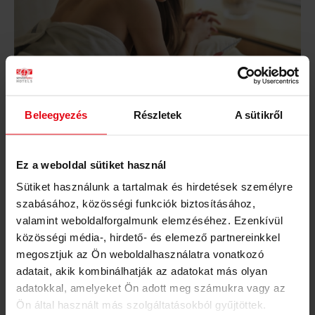
Beleegyezés
Részletek
A sütikről
35.900 Ft
1 felnőtt
Ez a weboldal sütiket használ
Sütiket használunk a tartalmak és hirdetések személyre
MEGRENDELEM
szabásához, közösségi funkciók biztosításához,
A következő lépésben tudja személyre szabni az utalványt.
valamint weboldalforgalmunk elemzéséhez. Ezenkívül
közösségi média-, hirdető- és elemező partnereinkkel
megosztjuk az Ön weboldalhasználatra vonatkozó
adatait, akik kombinálhatják az adatokat más olyan
Hosszú érvényesség
adatokkal, amelyeket Ön adott meg számukra vagy az
Hétvégén is felhasználható
Ön által használt más szolgáltatásokból gyűjtöttek.